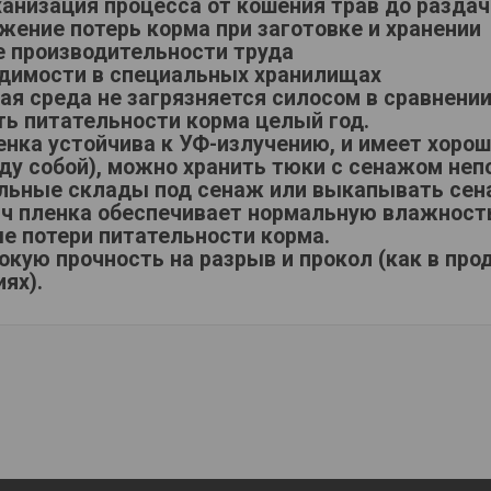
ханизация процесса от кошения трав до разда
жение потерь корма при заготовке и хранении
е производительности труда
одимости в специальных хранилищах
я среда не загрязняется силосом в сравнени
ть питательности корма целый год.
енка устойчива к УФ-излучению, и имеет хоро
у собой), можно хранить тюки с сенажом непо
льные склады под сенаж или выкапывать се
тч пленка обеспечивает нормальную влажность
е потери питательности корма.
кую прочность на разрыв и прокол (как в прод
ях).