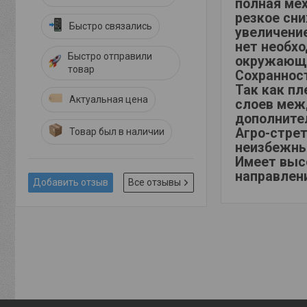
полная ме
резкое сни
Быстро связались
увеличени
нет необх
Быстро отправили
окружающа
товар
Сохраннос
Так как пл
Актуальная цена
слоев межд
дополните
Агро-стре
Товар был в наличии
неизбежны
Имеет высо
направлени
Добавить отзыв
Все отзывы