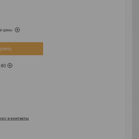
е цены
упить
-80
рес и контакты