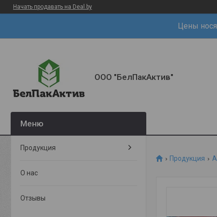
Начать продавать на Deal.by
Цены нося
ООО "БелПакАктив"
Продукция
Продукция
А
О нас
Отзывы