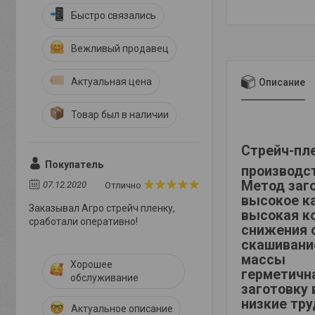
Быстро связались
Вежливый продавец
Актуальная цена
Описание
Товар был в наличии
Стрейч-пл
Покупатель
производст
Метод заг
07.12.2020
Отлично
высокое к
Заказывал Агро стрейч пленку,
высокая к
сработали оперативно!
снижения 
скашивани
массы
Хорошее
герметична
обслуживание
заготовку 
низкие тру
Актуальное описание