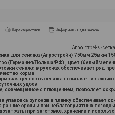
Характеристики
Информация для заказа
Агро стрейч-сетк
енка для сенажа (Агрострейч) 750мм 25мкм 15
во (Германия/Польша/РФ) , цвет (белый/зелен
отовки сенажа в рулонах обеспечивает ряд пр
ачество корма
ормовая ценность сенажа позволяет исключит
суточных удоев
е, совмещенное с плющением, позволяет сокр
я упаковка рулонов в пленку обеспечивает с
в ранние сроки и при неблагоприятных погодн
дозатраты при заготовке, хранении и использ