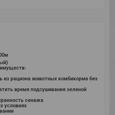
а
00м
ый)
еимуществ:
ь из рациона животных комбикорма без
атить время подсушивания зеленой
охранность сенажа
ых условиях
овании